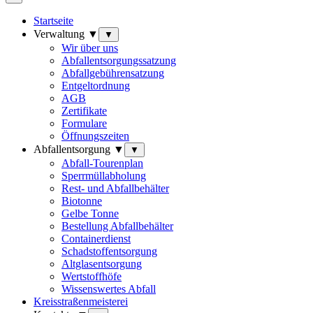
Startseite
Verwaltung ▼
▼
Wir über uns
Abfallentsorgungssatzung
Abfallgebührensatzung
Entgeltordnung
AGB
Zertifikate
Formulare
Öffnungszeiten
Abfallentsorgung ▼
▼
Abfall-Tourenplan
Sperrmüllabholung
Rest- und Abfallbehälter
Biotonne
Gelbe Tonne
Bestellung Abfallbehälter
Containerdienst
Schadstoffentsorgung
Altglasentsorgung
Wertstoffhöfe
Wissenswertes Abfall
Kreisstraßenmeisterei