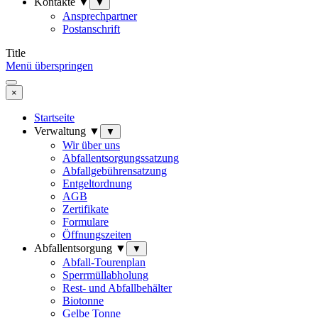
Kontakte ▼
▼
Ansprechpartner
Postanschrift
Title
Menü überspringen
×
Startseite
Verwaltung ▼
▼
Wir über uns
Abfallentsorgungssatzung
Abfallgebührensatzung
Entgeltordnung
AGB
Zertifikate
Formulare
Öffnungszeiten
Abfallentsorgung ▼
▼
Abfall-Tourenplan
Sperrmüllabholung
Rest- und Abfallbehälter
Biotonne
Gelbe Tonne