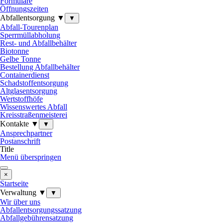
Formulare
Öffnungszeiten
Abfallentsorgung ▼
▼
Abfall-Tourenplan
Sperrmüllabholung
Rest- und Abfallbehälter
Biotonne
Gelbe Tonne
Bestellung Abfallbehälter
Containerdienst
Schadstoffentsorgung
Altglasentsorgung
Wertstoffhöfe
Wissenswertes Abfall
Kreisstraßenmeisterei
Kontakte ▼
▼
Ansprechpartner
Postanschrift
Title
Menü überspringen
×
Startseite
Verwaltung ▼
▼
Wir über uns
Abfallentsorgungssatzung
Abfallgebührensatzung