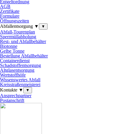
Entgeltordnung
AGB
Zertifikate
Formulare
Öffnungszeiten
Abfallentsorgung ▼
▼
Abfall-Tourenplan
Sperrmüllabholung
Rest- und Abfallbehälter
Biotonne
Gelbe Tonne
Bestellung Abfallbehälter
Containerdienst
Schadstoffentsorgung
Altglasentsorgung
Wertstoffhöfe
Wissenswertes Abfall
Kreisstraßenmeisterei
Kontakte ▼
▼
Ansprechpartner
Postanschrift