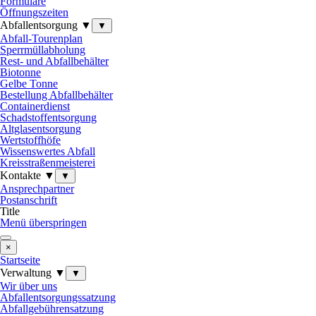
Formulare
Öffnungszeiten
Abfallentsorgung ▼
▼
Abfall-Tourenplan
Sperrmüllabholung
Rest- und Abfallbehälter
Biotonne
Gelbe Tonne
Bestellung Abfallbehälter
Containerdienst
Schadstoffentsorgung
Altglasentsorgung
Wertstoffhöfe
Wissenswertes Abfall
Kreisstraßenmeisterei
Kontakte ▼
▼
Ansprechpartner
Postanschrift
Title
Menü überspringen
×
Startseite
Verwaltung ▼
▼
Wir über uns
Abfallentsorgungssatzung
Abfallgebührensatzung