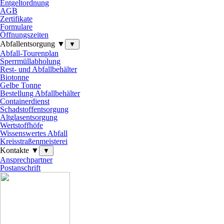
Entgeltordnung
AGB
Zertifikate
Formulare
Öffnungszeiten
Abfallentsorgung ▼
▼
Abfall-Tourenplan
Sperrmüllabholung
Rest- und Abfallbehälter
Biotonne
Gelbe Tonne
Bestellung Abfallbehälter
Containerdienst
Schadstoffentsorgung
Altglasentsorgung
Wertstoffhöfe
Wissenswertes Abfall
Kreisstraßenmeisterei
Kontakte ▼
▼
Ansprechpartner
Postanschrift