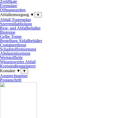
Zertifikate
Formulare
Öffnungszeiten
Abfallentsorgung ▼
▼
Abfall-Tourenplan
Sperrmüllabholung
Rest- und Abfallbehälter
Biotonne
Gelbe Tonne
Bestellung Abfallbehälter
Containerdienst
Schadstoffentsorgung
Altglasentsorgung
Wertstoffhöfe
Wissenswertes Abfall
Kreisstraßenmeisterei
Kontakte ▼
▼
Ansprechpartner
Postanschrift