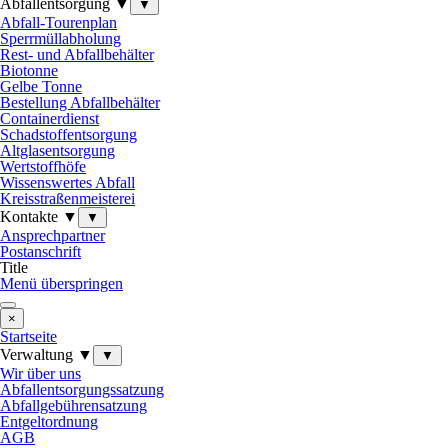
Abfallentsorgung ▼
▼
Abfall-Tourenplan
Sperrmüllabholung
Rest- und Abfallbehälter
Biotonne
Gelbe Tonne
Bestellung Abfallbehälter
Containerdienst
Schadstoffentsorgung
Altglasentsorgung
Wertstoffhöfe
Wissenswertes Abfall
Kreisstraßenmeisterei
Kontakte ▼
▼
Ansprechpartner
Postanschrift
Title
Menü überspringen
×
Startseite
Verwaltung ▼
▼
Wir über uns
Abfallentsorgungssatzung
Abfallgebührensatzung
Entgeltordnung
AGB