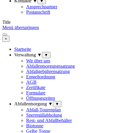
Kontakte ▼
▼
Ansprechpartner
Postanschrift
Title
Menü überspringen
×
Startseite
Verwaltung ▼
▼
Wir über uns
Abfallentsorgungssatzung
Abfallgebührensatzung
Entgeltordnung
AGB
Zertifikate
Formulare
Öffnungszeiten
Abfallentsorgung ▼
▼
Abfall-Tourenplan
Sperrmüllabholung
Rest- und Abfallbehälter
Biotonne
Gelbe Tonne