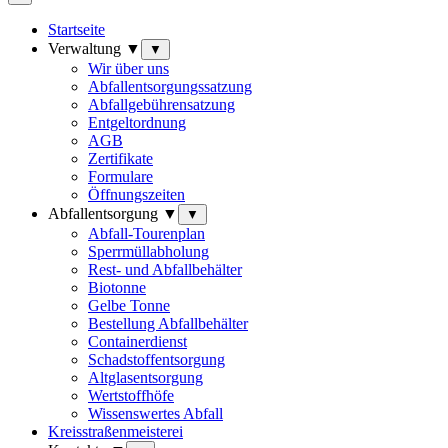
Startseite
Verwaltung ▼
▼
Wir über uns
Abfallentsorgungssatzung
Abfallgebührensatzung
Entgeltordnung
AGB
Zertifikate
Formulare
Öffnungszeiten
Abfallentsorgung ▼
▼
Abfall-Tourenplan
Sperrmüllabholung
Rest- und Abfallbehälter
Biotonne
Gelbe Tonne
Bestellung Abfallbehälter
Containerdienst
Schadstoffentsorgung
Altglasentsorgung
Wertstoffhöfe
Wissenswertes Abfall
Kreisstraßenmeisterei